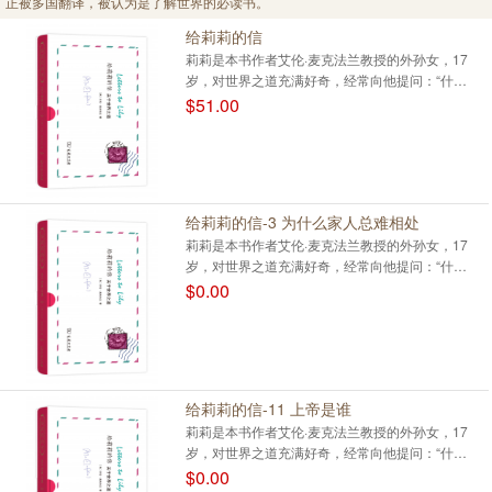
正被多国翻译，被认为是了解世界的必读书。
给莉莉的信
莉莉是本书作者艾伦·麦克法兰教授的外孙女，17
岁，对世界之道充满好奇，经常向他提问：“什
么?”、“为什么?”、“怎么样?”。于是，教授写下这部
$51.00
专著，以30封信的形式，回答了莉莉的部分问题。
身为人类学家、社会学家、历史学家和教师，作者运
用自己的丰富学识和经验，对莉莉的诘问给出了深入
浅出、极富创造性的回答。这30封信纵观人类历
史，综览世界文明，笔锋的指向，从个人层面，直达
给莉莉的信-3 为什么家人总难相处
哲学、宗教、政治等更宏观的畛域。莉莉的问题没有
莉莉是本书作者艾伦·麦克法兰教授的外孙女，17
时间性，它们是每一个思考者——从青少年到成年人
岁，对世界之道充满好奇，经常向他提问：“什
——的不朽困惑，同样，教授的回答也没有时间性，
么?”、“为什么?”、“怎么样?”。于是，教授写下这部
$0.00
它们是每一个思想家的可能答案。因此本书面世后，
专著，以30封信的形式，回答了莉莉的部分问题。
立即在英国引起巨大轰动，评论界一致认为它即将或
身为人类学家、社会学家、历史学家和教师，作者运
已经跻身经典宝库，成为英国为世界贡献的又一部杰
用自己的丰富学识和经验，对莉莉的诘问给出了深入
作。目前本书正被多国翻译，被认为是了解世界的必
浅出、极富创造性的回答。
读书。
给莉莉的信-11 上帝是谁
莉莉是本书作者艾伦·麦克法兰教授的外孙女，17
岁，对世界之道充满好奇，经常向他提问：“什
么?”、“为什么?”、“怎么样?”。于是，教授写下这部
$0.00