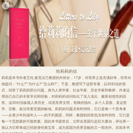
给莉莉的信
莉莉是本书作者艾伦·麦克法兰教授的外孙女，17岁，对世界之道充满好奇，经常向
他提问：“什么?”“为什么?”“怎么样?”。于是，教授写下这部专著，以30封信的形
式，回答了莉莉的部分问题。身为人类学家、社会学家、历史学家和教师，作者运
用自己自己的丰富学识和经验，对莉莉的诘问给出了深入浅出、极富创造性的回
答。这30封信纵观人类历史，综览世界文明，笔锋的指向，从个人层面，直达哲
学、宗教、政治等更宏观的畛域。莉莉的问题没有时间性，它们是每一个思考者
——从青少年到成年人——的不朽困惑，同样，教授的回答也没有时间性，它们是
每一个思想家的可能答案。因此本书面世后，立即在英国引起巨大轰动，评论界一
致认为它即将或已经跻身经典宝库，成为英国为世界贡献的又一部杰作。目前本书