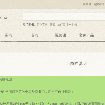
请登录
免费注册
热门图书:
新华字典
辞源
如何阅读一本书
图书
听书
视频课
文创产品
领券说明
领取规则

礼包内含面额不等的全品类商务币，用户可自行领取；

总计不得超过100元（如：领取一张100-10优惠券，领取的优惠面额则