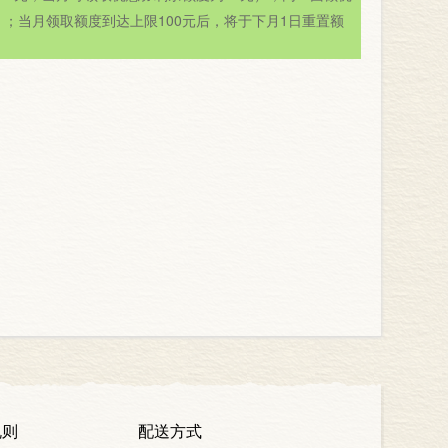
）；当月领取额度到达上限100元后，将于下月1日重置额
规则
配送方式