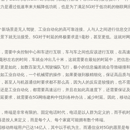
力是通过低速率来大幅降低功耗，也是为了满足5G对于低功耗的物联网应
新场景是无人驾驶、工业自动化的高可靠连接。人与人之间进行信息交流
景下就无法接受。5G对于时延的终极要求是1毫秒，甚至更低。这就对
需要中央控制中心和车进行互联，车与车之间也应该进行互联，在高速
0毫秒左右的时间，车就会冲出几十米，这就需要在最短的时延中，把信
是如此，如数百架无人驾驶编队飞行，极小的信息偏差就会导致碰撞和
再如工业自动化，一个机械臂的操作，如果要做到极精细化，保证高品质
信，甚至人与机器通信时要求都不那么高，因为人的反应是较慢的，也不
车还是工业自动化，都需要高速运行，并且在如此高速度下，还需要保证
要求，就需要在5G网络建构中找到各种办法，减少时延。因此，移动
终端是非常有限的。固定电话时代，电话是以人群为定义的，而手机时
再是按人来定义，而是每个人、每个家庭可能拥有数个终端。
移动终端用户已达14亿人，其中以手机为主。而通信业对5G的愿景是每