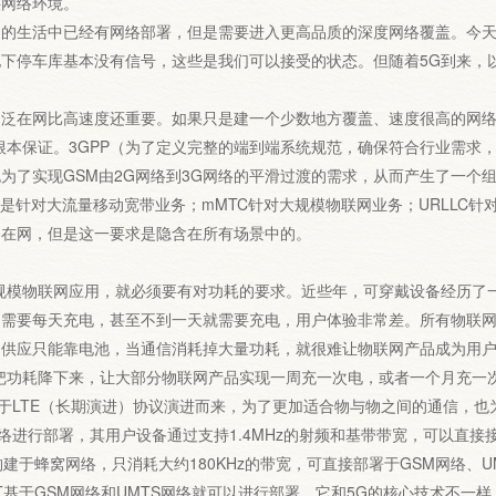
供网络环境。
生活中已经有网络部署，但是需要进入更高品质的深度网络覆盖。今天我
下停车库基本没有信号，这些是我们可以接受的状态。但随着5G到来，
在网比高速度还重要。如果只是建一个少数地方覆盖、速度很高的网络，
根本保证。3GPP（为了定义完整的端到端系统规范，确保符合行业需求
为了实现GSM由2G网络到3G网络的平滑过渡的需求，从而产生了一个组
MBB是针对大流量移动宽带业务；mMTC针对大规模物联网业务；URLL
泛在网，但是这一要求是隐含在所有场景中的。
模物联网应用，就必须要有对功耗的要求。近些年，可穿戴设备经历了一
，需要每天充电，甚至不到一天就需要充电，用户体验非常差。所有物联
的供应只能靠电池，当通信消耗掉大量功耗，就很难让物联网产品成为用
功耗降下来，让大部分物联网产品实现一周充一次电，或者一个月充一次
基于LTE（长期演进）协议演进而来，为了更加适合物与物之间的通信，也
网络进行部署，其用户设备通过支持1.4MHz的射频和基带带宽，可以直接接
oT构建于蜂窝网络，只消耗大约180KHz的带宽，可直接部署于GSM网络、
T基于GSM网络和UMTS网络就可以进行部署，它和5G的核心技术不一样