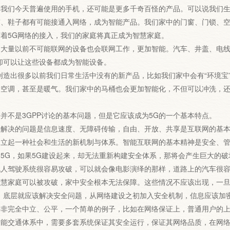
我们今天普遍使用的手机，还可能是更多千奇百怪的产品。可以说我们生
带、鞋子都有可能接通入网络，成为智能产品。我们家中的门窗、门锁、
着5G网络的接入，我们的家庭将真正成为智慧家庭。
量以前不可能联网的设备也会联网工作，更加智能。汽车、井盖、电线
却可以让这些设备都成为智能设备。
造出很多以前我们日常生活中没有的新产品，比如我们家中会有“环境宝
、空调，甚至是暖气。我们家中的马桶也会更加智能化，不但可以冲洗，
不是3GPP讨论的基本问题，但是它应该成为5G的一个基本特点
决的问题是信息速度、无障碍传输，自由、开放、共享是互联网的基本精
立起一种社会和生活的新机制与体系。智能互联网的基本精神是安全、管
5G，如果5G建设起来，却无法重新构建安全体系，那将会产生巨大的破
驾驶系统很容易攻破，可以就会像电影演绎的那样，道路上的汽车很容
智慧家庭可以被攻破，家中安全根本无法保障。这些情况不应该出现，一
，底层就应该解决安全问题，从网络建设之初加入安全机制，信息应该加
并非完全中立、公平，一个简单的例子，比如在网络保证上，普通用户的
智能交通体系中，需要多套系统保证其安全运行，保证其网络品质，在网