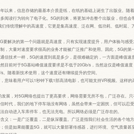
以来，信息存储的最基本介质是纸，在纸的基础上诞生了出版业。随着
多阅读行为转向了电子化。5G的到来，将更加冲击整个出版业，但也会
们传统理解中的高速度，它更是集高速度、泛在网、低功耗、低时延、
要解决的第一个问题就是高速度，只有实现速度提升，用户体验与感受才
制，大量对速度要求很高的业务才能被广泛推广和使用。因此，5G的第
信技术一样，5G的速度到底是多少，是很难确定的，一方面是峰值速度
然目前对于5G基站峰值速度要求是不低于20Gb/s，当然这仅是峰值
b/s。随着新技术使用，这个速度还有继续提升的空间。
意味着用户可以1秒钟下载1部高清电影，也可能支持VR视频。这样的
发展，对5G网络也提出了更高要求，网络需要无所不包，广泛存在。只
通信时代，我们的地下停车场没有网络，虽然会带来一定困扰，但可以忍
无法自动进入车库停车，也无法充电。所以网络必须是广泛存在的。
义：一是广泛覆盖，二是纵深覆盖。广泛是指我们社会生活的各个地方
；但是如果能覆盖5G，就可以大量部署传感器，进行环境、空气质量甚