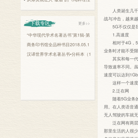
批判》？
2026-08-09
人类诞生几千年
战与冲击，越来越
下载专区
更多>>
5G不仅仅是我
1.高速度
“中华现代学术名著丛书”第1辑-第
相对于4G，5G
6辑书目
商务印书馆全品种书目2018.05.1
业务时才能不受限
0
汉译世界学术名著丛书•分科本（1
其实和每一代通
20年纪念版）目录
导致速率不同。虽
速度可以达到1G
这样一个速度，
2.泛在网
随着5G业务的
用。在人类语音
无人驾驶的车就
泛在网有两层含
那里生活的人很少