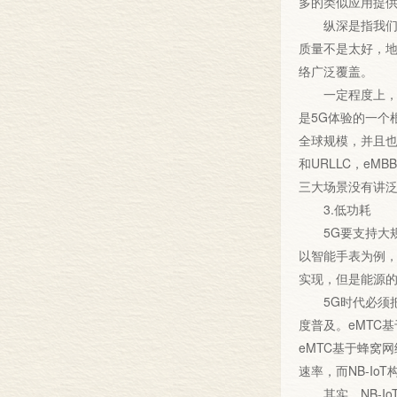
多的类似应用提
纵深是指我们的
质量不是太好，地
络广泛覆盖。
一定程度上，泛
是5G体验的一个
全球规模，并且也
和URLLC，e
三大场景没有讲
3.低功耗
5G要支持大规
以智能手表为例
实现，但是能源
5G时代必须把
度普及。eMTC
eMTC基于蜂窝
速率，而NB-I
其实，NB-Io