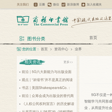
关注我们
豆瓣
微信
新浪微博
加入收藏夹
首页
图书分类
您的位置：
首页
>
资讯中心
>
业界
相关资讯
更多>>
前沿 | 5G六大新能力与出版业面
•
临的冲击和机遇
观点 | “浓缩书”并不是真正的阅读
•
2026-08-09
书店 | 美国Shakespeare&Co.：
•
2026-08-09
5G不仅是
因为...
前沿 | 众筹会成为出版业的替代商
•
2026-08-09
智能学习共同形
业模式吗？
《人权公民权利宣言》的历史解读
•
2026-08-09
业，从而提升社会
从扉页就让人“皱眉”的《纯粹理性
•
2026-08-09