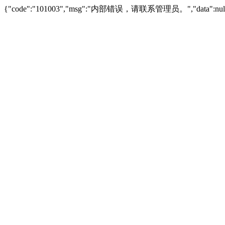
{"code":"101003","msg":"内部错误，请联系管理员。","data":null,"s