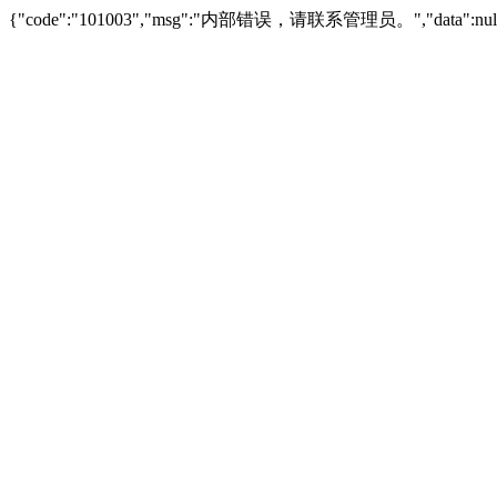
{"code":"101003","msg":"内部错误，请联系管理员。","data":null,"s