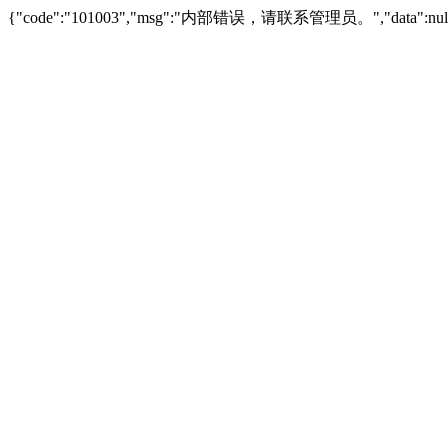
{"code":"101003","msg":"内部错误，请联系管理员。","data":null,"s