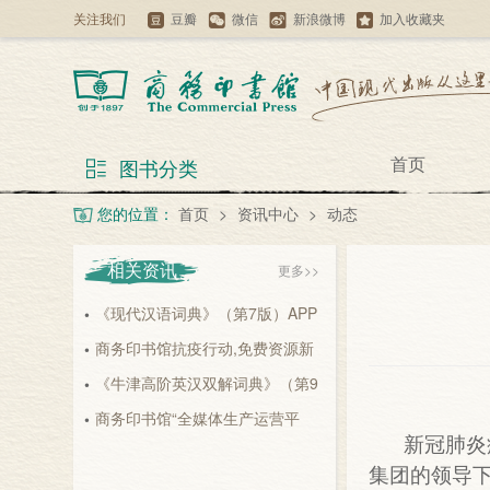
关注我们
豆瓣
微信
新浪微博
加入收藏夹
首页
图书分类
您的位置：
首页
>
资讯中心
>
动态
相关资讯
更多>>
《现代汉语词典》（第7版）APP
•
正式发布
商务印书馆抗疫行动,免费资源新
•
2026-08-07
升级,汉译名著名家视...
《牛津高阶英汉双解词典》（第9
•
2026-08-
版）APP 媒体发布...
商务印书馆“全媒体生产运营平
•
2026-08-06
07
新冠肺炎
台、人文社科知识服务平...
2026-
集团的领导下
08-06