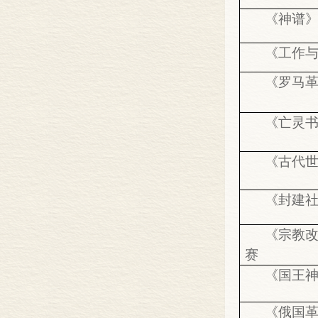
《神谱
《工作
《罗马革
《亡灵
《古代世
《封建社
《宗教改
赛
《国王神
《俄国革