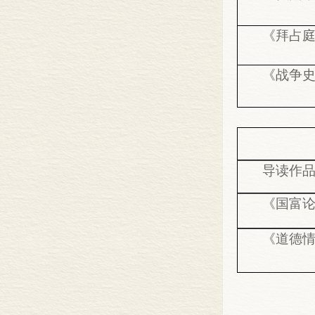
《拜占庭
《战争
导读作
《国富论
《道德情