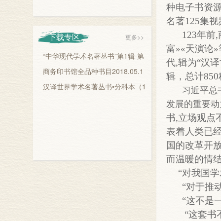
种电子书资
名著125集
123
年前
下载专区
更多>>
富»«天演论
“中华现代学术名著丛书”第1辑-第
代,辑为“汉
6辑书目
商务印书馆全品种书目2018.05.1
辑，总计85
0
汉译世界学术名著丛书•分科本（1
习近平总
20年纪念版）目录
发展的重要动
书,立场观点
表着人类已
国的改革开
而温暖的情
“对我国
“对于推
“这不是
“这套书