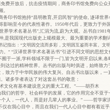
源免费开放后，抗击疫情期间，商务印书馆免费向公众
视频。
,商务印书馆抱持“昌明教育,开启民智”的使命, 迻译世
»等影响至今的代表性著作。1950年代后，更致力于外
译世界学术名著丛书”,汇涓为流,蔚为大观。丛书自1981
0种,是我国现代出版史上规模最大、最为重要的学术翻
书记指出：“文明因交流而多彩，文明因互鉴而丰富。文
“汉译世界学术名著丛书”引进不同文明的思想文
力。”
不囿于一派,学科领域不限于一门,皆为文明开启以来,
经到达过的精神世界。丛书的出版与时俱进，始终致力
放，致力于中华民族的伟大复兴。自丛书出版以来，一
结。诸多学者表达了对这套丛书的敬意：
学术文化有基本建设意义的重大工程。”——胡乔木
动我们的哲学、社会科学的发展，它的作用完全不亚于
一个人，一代人，而是好几辈人的事业。” ——哲学家
不仅在我心目中，而且在我们一代人心目中都有着近乎