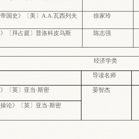
帝国史》〔美〕A.A.瓦西列夫
徐家玲
史》〔拜占庭〕普洛科皮乌斯
陈志强
经济学类
品
导读名师
》〔英〕亚当·斯密
晏智杰
操论》〔英〕亚当·斯密