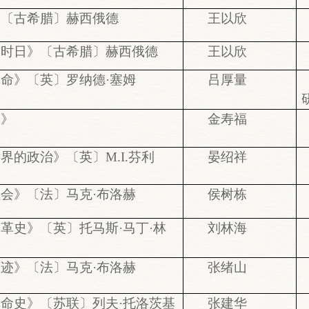
》〔古希腊〕赫西俄德
王以欣
与时日》〔古希腊〕赫西俄德
王以欣
命》〔英〕罗纳德·塞姆
吕厚量
书》
金寿福
界的政治》〔英〕M.I.芬利
晏绍祥
会》〔法〕马克·布洛赫
侯树栋
革史》〔英〕托马斯·马丁·林
刘林海
迹》〔法〕马克·布洛赫
张绪山
命史》〔苏联〕列夫·托洛茨基
张建华