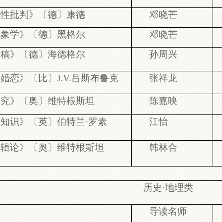
理性批判》〔德〕康德
邓晓芒
现象学》〔德〕黑格尔
邓晓芒
论稿》〔德〕海德格尔
孙周兴
婚恋》〔比〕J.V.吕斯布鲁克
张祥龙
研究》〔奥〕维特根斯坦
陈嘉映
知识》〔英〕伯特兰·罗素
江怡
逻辑论》〔奥〕维特根斯坦
韩林合
历史·地理类
品
导读名师