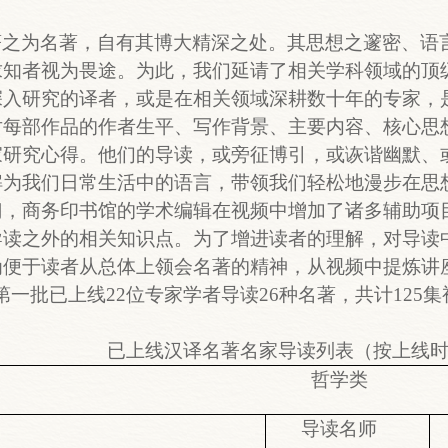
著之为名著，自有其博大精深之处。其思想之邃密、语
求知者视为畏途。为此，我们延请了相关学科领域的顶
深入研究的译者，或是在相关领域深耕数十年的专家，
对每部作品的作者生平、写作背景、主要内容、核心思
家研究心得。他们的导读，或旁征博引，或诙谐幽默、
解为我们日常生活中的语言，带领我们轻松地漫步在思
门，商务印书馆的学术编辑在视频中增加了诸多辅助项
导读之外的相关知识点。为了增进读者的理解，对导读
便于读者从总体上领会名著的精神，从视频中提炼讲座
第一批已上线22位专家学者导读26种名著，共计125
已上线汉译名著名家导读列表（按上线
哲学类
品
导读名师