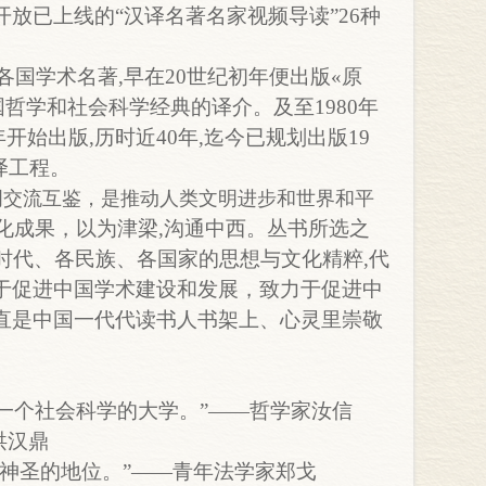
开放
已上线的“汉译名著名家视频导读”26种
界各国学术名著
,早在20世纪初年便出版«原
国哲学和社会科学经典的译介。及至1980年
年开始出版,历时近40年,迄今已规划出版19
译工程。
明交流互鉴，是推动人类文明进步和世界和平
化成果，以为津梁,沟通中西。丛书所选之
各时代、各民族、各国家的思想与文化精粹,代
于促进中国学术建设和发展，致力于促进中
直是中国一代代读书人书架上、心灵里崇敬
一个社会科学的大学。”——哲学家汝信
洪汉鼎
神圣的地位。”——青年法学家郑戈