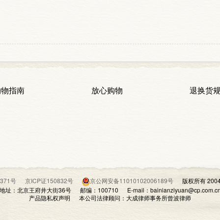
购物指南
放心购物
退换货
07371号
京ICP证150832号
京公网安备11010102006189号
版权所有 200
地址：北京王府井大街36号 邮编：100710 E-mail：bainianziyuan@cp.com.c
产品隐私权声明 本公司法律顾问：大成律师事务所曾波律师