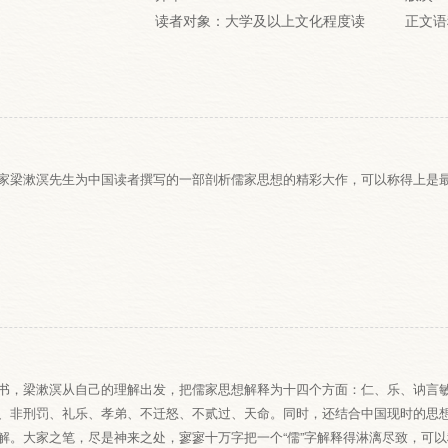
读者对象：大学及以上文化程度读
正文语
家梁漱溟先生为中国读者撰写的一部剖析儒家思想的精彩大作，可以称得上是最好的
书，梁漱溟从自己的理解出发，把儒家思想解释为十四个方面：仁、乐、讷言
、非刑罚、礼乐、孝弟、不迁怒、不贰过、天命。同时，还结合中国现时的思
解。大家之笔，尽是神来之处，寥寥十万字把一个“儒”字解释得淋漓尽致，可