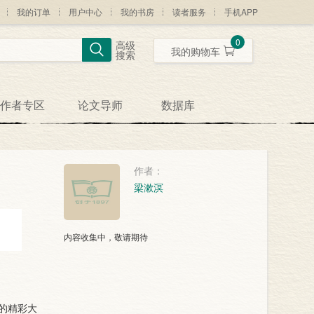
我的订单
用户中心
我的书房
读者服务
手机APP
0
高级
我的购物车
搜索
作者专区
论文导师
数据库
作者：
伍庸伯、严立三著，梁漱溟编著
内容收集中，敬请期待
的精彩大