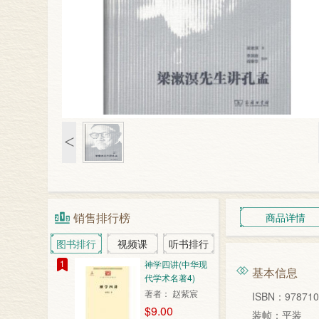
<
销售排行榜
商品详情
图书排行
视频课
听书排行
1
神学四讲(中华现
基本信息
代学术名著4)
著者： 赵紫宸
ISBN：978710
$9.00
装帧：平装