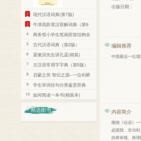
出版日期：
2
现代汉语词典(第7版)
3
牛津高阶英汉双解词典（第9
版）
4
商务馆小学生笔画部首结构全
笔顺字典
5
古代汉语词典（第2版）
编辑推荐
6
梁漱溟先生讲孔孟(精装)
中国最后一位儒
7
古汉语常用字字典（第5版）
8
启蒙之所 智识之源--一位剑桥
教授看剑桥
9
学生宋词佳句分类鉴赏辞典
10
如何阅读一本书(精装本)
精选图书
内容简介
围绕《论语》一
必固我，非功利
的再审视、再理