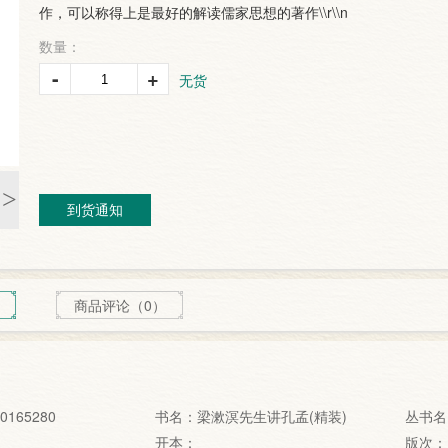
作，可以称得上是最好的解读儒家思想的著作\\r\\n
数量：
-
+
无货
>
到货通知
商品评论（0）
0165280
书名：梁漱溟先生讲孔孟(精装)
丛书名
开本：
版次：