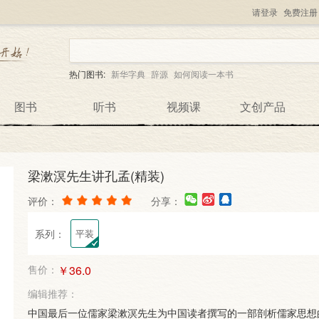
请登录
免费注册
热门图书:
新华字典
辞源
如何阅读一本书
图书
听书
视频课
文创产品
梁漱溟先生讲孔孟(精装)
作者：
梁漱溟
评价：
分享：
系列：
平装
内容收集中，敬请期待
售价：
￥36.0
编辑推荐：
中国最后一位儒家梁漱溟先生为中国读者撰写的一部剖析儒家思想