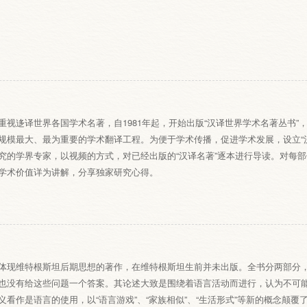
重视迻译世界各国学术名著，自1981年起，开始出版“汉译世界学术名著丛书”
规模最大、最为重要的学术翻译工程。为便于学术传播，促进学术发展，设立“
究的学界专家，以视频的方式，对已经出版的“汉译名著”逐本进行导读。对每
学术价值详为讲解，分享独家研究心得。
体现维特根斯坦后期思想的著作，在维特根斯坦生前并未出版。全书分两部分
也没有给这些问题一个答案。其论述大致是围绕着语言活动而进行，认为不可
义看作是语言的使用，以“语言游戏”、“家族相似”、“生活形式”等新的概念颠