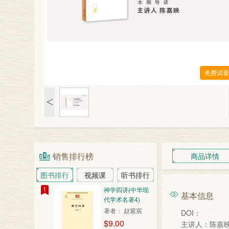
免费试看
<
销售排行榜
商品详情
图书排行
视频课
听书排行
1
神学四讲(中华现
基本信息
代学术名著4)
著者： 赵紫宸
DOI：
$9.00
主讲人：陈嘉