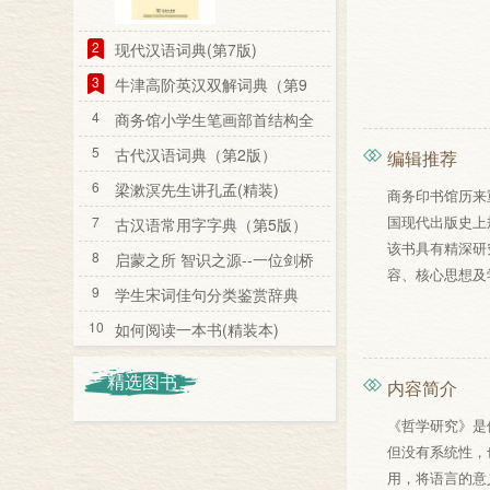
2
现代汉语词典(第7版)
3
牛津高阶英汉双解词典（第9
版）
4
商务馆小学生笔画部首结构全
笔顺字典
5
古代汉语词典（第2版）
编辑推荐
6
梁漱溟先生讲孔孟(精装)
商务印书馆历来
国现代出版史上
7
古汉语常用字字典（第5版）
该书具有精深研
8
启蒙之所 智识之源--一位剑桥
容、核心思想及
教授看剑桥
9
学生宋词佳句分类鉴赏辞典
10
如何阅读一本书(精装本)
精选图书
内容简介
《哲学研究》是
但没有系统性，
用，将语言的意