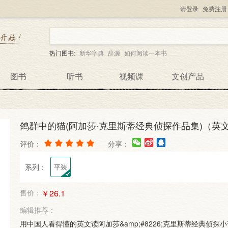
请登录
免费注册
热门图书:
新华字典
辞源
如何阅读一本书
图书
听书
视频课
文创产品
鸽群中的猫(阿加莎·克里斯蒂经典侦探作品集)（英文
评价：
分享：
系列：
平装
售价：
￥26.1
编辑推荐：
用中国人看得懂的英文读阿加莎&amp;#8226;克里斯蒂经典侦探