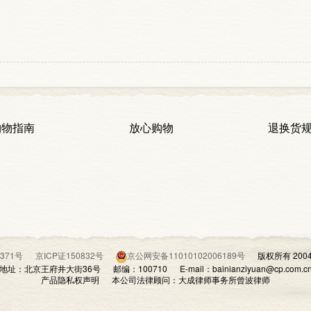
购物指南
放心购物
退换货
07371号
京ICP证150832号
京公网安备11010102006189号
版权所有 200
地址：北京王府井大街36号 邮编：100710 E-mail：bainianziyuan@cp.com.c
产品隐私权声明 本公司法律顾问：大成律师事务所曾波律师