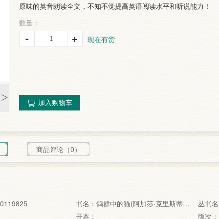
原味的英音朗读全文，不知不觉提高英语阅读水平和听说能力！
数量：
-
+
现在有货
>
加入购物车
商品评论（0）
0119825
书名：鸽群中的猫(阿加莎·克里斯蒂经
丛书名
典侦探作品集)（英文）(光盘)
开本：
版次：