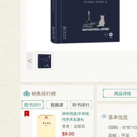
<
销售排行榜
商品详情
图书排行
视频课
听书排行
1
神学四讲(中华现
基本信息
代学术名著4)
著者： 赵紫宸
ISBN：978710
$9.00
装帧：平装