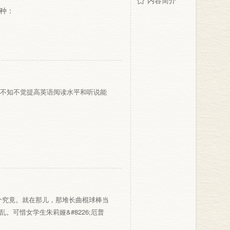
内容简介
种：
，不知不觉提高英语阅读水平和听说能
个究竟。就在那儿，那堆长曲棍球棒当
可惜女学生朱莉娅&#8226;厄普