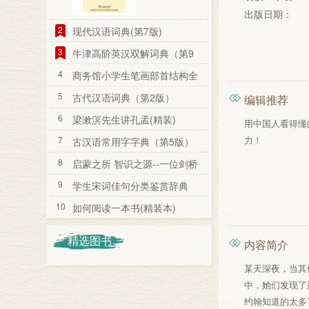
出版日期：
2
现代汉语词典(第7版)
3
牛津高阶英汉双解词典（第9
版）
4
商务馆小学生笔画部首结构全
笔顺字典
5
古代汉语词典（第2版）
编辑推荐
6
梁漱溟先生讲孔孟(精装)
用中国人看得懂
力！
7
古汉语常用字字典（第5版）
8
启蒙之所 智识之源--一位剑桥
教授看剑桥
9
学生宋词佳句分类鉴赏辞典
10
如何阅读一本书(精装本)
精选图书
内容简介
某天深夜，当其
中，她们发现了
约翰知道的太