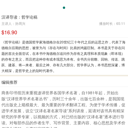
汉译导读：哲学论稿
主讲人：孙周兴
播放时长：65:11
$16.90
《哲学论稿》是德国哲学家海德格尔在20世纪三十年代之后的运思之作，代表了海
德格尔后期的思想，被誉为与《存在与时间》比肩的鸿篇巨制。本书是关于存在问
题的首次全面尝试，在本书中海德格尔追问作为存有之真理和本质现象（即本现）
的存有之意义，而且把这种存有或本现思为本有。全书共分前瞻、回响、传送、跳
跃、建基、将—来者、最后之神、存有几大部分。哲学界认为，本书思想深邃，博
大精深，是哲学史上的划时代著作。
编辑推荐
商务印书馆历来重视迻译世界各国学术名著，自1981年起，开始出
版“汉译世界学术名著丛书”，历时三十余年，出版七百余种，是我国现
代出版史上规模最大、最为重要的学术翻译工程。为便于学术传播，促
进学术发展，设立“汉译名著名家导读”系列讲座，延请对该书具有精深
研究的学界专家，以视频的方式，对已经出版的“汉译名著”逐本进行导
读。对每部作品的作者生平、写作背景、主要内容、核心思想及学术价