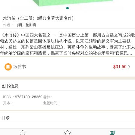
水浒传（全二册）(经典名著大家名作)
作者：
（明）施耐庵
《水浒传》中国四大名著之一，是中国历史上第一部用古白话文写成的歌
颂农民起义的长篇章回体版块结构小说，以宋江领导的起义军为主要题
材，通过一系列梁山英雄反抗压迫、英勇斗争的生动故事，暴露了北宋末
年统治阶级的腐朽和残暴，揭露了当时尖锐对立的社会矛盾和“官逼民
反”的残酷现实。该小说艺术成就，突出表现于人物塑造上，小说至少出
现了一二十个性鲜明的典型形象，这些形象有血有肉，栩栩如生，跃然纸
纸质书
$31.50
上。版本众多，流传极广，脍炙人口，对中国乃至东亚的叙事文学都有极
其深远的影响。本书增设了导学321、无障碍解释、重点段落点评以及读
后感部分，能够帮助青少年更好的解读名著，汲取其中的精华，还能使青
图书信息
少年树立正确的人生观，价值观，培养受益终生的优秀品质。
ISBN：
9787100128360
语种：
开本：
出版时间：
目录