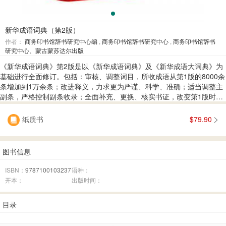
新华成语词典（第2版）
作者：
商务印书馆辞书研究中心编
,
商务印书馆辞书研究中心
,
商务印书馆辞书
研究中心、蒙古蒙苏达尔出版
《新华成语词典》第2版是以《新华成语词典》及《新华成语大词典》为
基础进行全面修订。包括：审核、调整词目，所收成语从第1版的8000余
条增加到1万余条；改进释义，力求更为严谨、科学、准确；适当调整主
副条，严格控制副条收录；全面补充、更换、核实书证，改变第1版时转
引二手材料较多等状况。词典篇幅拟从第1版时的150万字增加到180万字
左右。
纸质书
$79.90
图书信息
ISBN：
9787100103237
语种：
开本：
出版时间：
目录