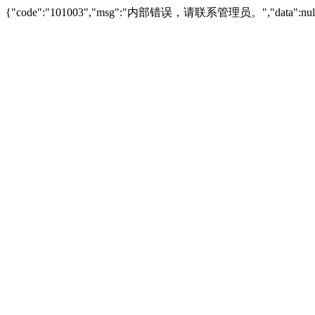
{"code":"101003","msg":"内部错误，请联系管理员。","data":null,"s