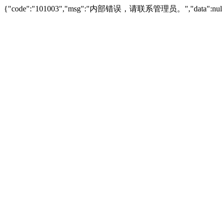
{"code":"101003","msg":"内部错误，请联系管理员。","data":null,"s