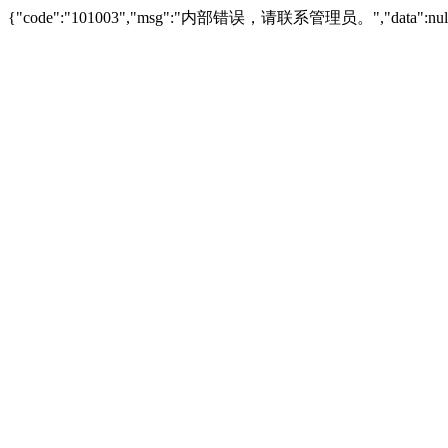
{"code":"101003","msg":"内部错误，请联系管理员。","data":null,"s