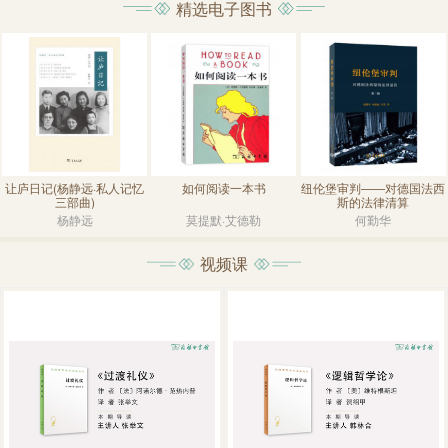
精选电子图书
物表和历史文化背景注释 词汇：难词注释帮助学
习和阅读 听力：优美英音全文朗读
让庐日记(杨静远·私人记忆
如何阅读一本书
纽伦堡审判——对德国法西
三部曲)
斯的法律清算
杨静远
莫提默·艾德勒
何勤华
视频课