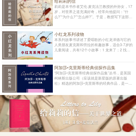
给莉莉的信
汇表，供读者了解本书重点词汇详细的英文释
莉莉是本书作者艾伦·麦克法兰教授的外孙女，17
义。此外，本书还提供点读笔和二维码音频下载
岁，对世界之道充满好奇，经常向他提问：“什
功能。
么?”“为什么?”“怎么样?”。于是，教授写下这部专
著，以30封信的形式，回答了莉莉的部分问题。
身为人类学家、社会学家、历史学家和教师，作
者运用自己自己的丰富学识和经验，对莉莉的诘
小红龙系列读物
问给出了深入浅出、极富创造性的回答。这30封
本系列故事书讲述了爱唱歌的小红龙泽德与它的
信纵观人类历史，综览世界文明，笔锋的指向，
人类朋友麦克斯和劳拉的有趣故事，适合3-7岁的
从个人层面，直达哲学、宗教、政治等更宏观的
儿童阅读，共有12个小故事：1 龙来了；2 找爷
畛域。莉莉的问题没有时间性，它们是每一个思
爷；3 我们画画吧；4 夜晚探险；5 飞翔的农场；
考者——从青少年到成年人——的不朽困惑，同
6 紫色的脚丫；7 骑上彩虹；8 甲壳虫爬呀爬；9
样，教授的回答也没有时间性，它们是每一个思
玩具屋；10 云中野餐；11 动物园；12 魔法朋
阿加莎•克里斯蒂经典侦探作品集
想家的可能答案。因此本书面世后，立即在英国
友。书中包含幼儿英语学习者需要掌握的重点单
“阿加莎•克里斯蒂经典侦探作品集”丛书，是英国
引起巨大轰动，评论界一致认为它即将或已经跻
词。每个故事中，读者都会遇到与一个新话题相
柯林斯出版公司（应该就是新星版的原著出版
身经典宝库，成为英国为世界贡献的又一部杰
关的一系列单词。冒险小故事提供了清晰的语
社）精选的阿加莎•克里斯蒂的经典作品，是一套
作。目前本书正被多国翻译，被认为是了解世界
境，展示了如何使用这些新词，同时也帮助小读
针对中高级英语学习者改编的英语注释有声读
的必读书。
者理解这些单词的含义。为便于儿童阅读和学
物。 由英国语言和文学专家专门为世界各地母语
习，计划以12个分册的形式出版，外设函套。各
非英语的读者改编设计，每篇小说经过适当删
分册均配有简单的练习题和小游戏，适合儿童学
减，其中的词汇和语法也做了简化，适合中等以
习简单的英语单词和对话。
上英语水平读者学习的英语读物。内容由英国本
土人士录制，声情并茂地再现精彩的故事内容。
用中国人看得懂的英文读阿加莎•克里斯蒂经典侦
探小说，听原汁原味的英音朗读全文，不知不觉
提高英语阅读水平和听说能力！ 语言：英语专家
精心改写，适合中高级英语学习者阅读 文化：人