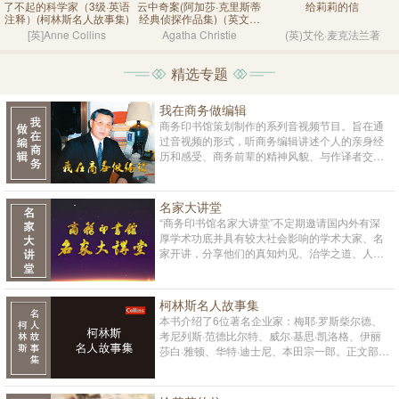
了不起的科学家（3级·英语
云中奇案(阿加莎·克里斯蒂
给莉莉的信
注释）(柯林斯名人故事集)
经典侦探作品集)（英文）
(光盘)
[英]Anne Collins
Agatha Christie
(英)艾伦·麦克法兰著
精选专题
我在商务做编辑
商务印书馆策划制作的系列音视频节目。旨在通
过音视频的形式，听商务编辑讲述个人的亲身经
历和感受、商务前辈的精神风貌、与作译者交流
中的感人瞬间，从而了解他们的人生体验、宝贵
的编辑经验教训、深厚的学术思想和高远的精神
世界，领略商务人的精神传承、文化品格和责任
名家大讲堂
担当。
“商务印书馆名家大讲堂”不定期邀请国内外有深
厚学术功底并具有较大社会影响的学术大家、名
家开讲，分享他们的真知灼见、治学之道、人生
智慧及个人成长历程等等。 演讲视频将登陆商务
印书馆知识服务平台，旨在与更广大的读者分享
知识的盛筵，使更多人受益于这些思想精华，让
柯林斯名人故事集
这些学术思想成为我们中国思想的代表，也成为
本书介绍了6位著名企业家：梅耶·罗斯柴尔德、
人类智慧的一个重要组成部分。
考尼列斯·范德比尔特、威尔·基思·凯洛格、伊丽
莎白·雅顿、华特·迪士尼、本田宗一郎。正文部分
用简明清晰的英文以第一人称讲述人物生平故
事，并以脚注形式提供重点词汇词性和释义；文
后附英汉对照的人物生平大事记；书后附英文词