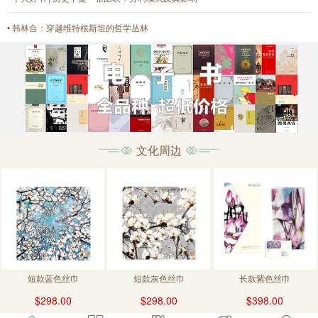
•
韩林合：穿越维特根斯坦的哲学丛林
文化周边
短款蓝色丝巾
短款灰色丝巾
长款紫色丝巾
$298.00
$298.00
$398.00